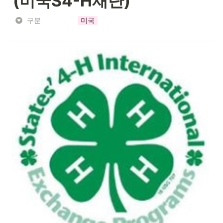
(미국S4-H재단)
구분
미국