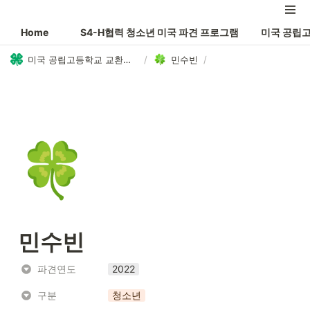
Home
S4-H협력 청소년 미국 파견 프로그램
미국 공립
미국 공립고등학교 교환학생 AYP 프로그램
/
민수빈
/
🍀
민수빈
파견연도
2022
구분
청소년