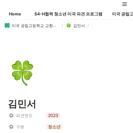
Home
S4-H협력 청소년 미국 파견 프로그램
미국 공립
미국 공립고등학교 교환학생 AYP 프로그램
/
김민서
/
🍀
김민서
파견연도
2023
구분
청소년