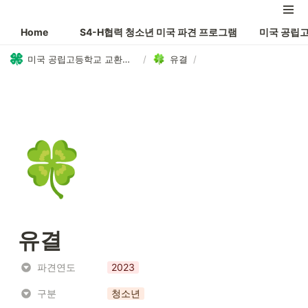
Home
S4-H협력 청소년 미국 파견 프로그램
미국 공립
미국 공립고등학교 교환학생 AYP 프로그램
/
유결
/
🍀
유결
파견연도
2023
구분
청소년